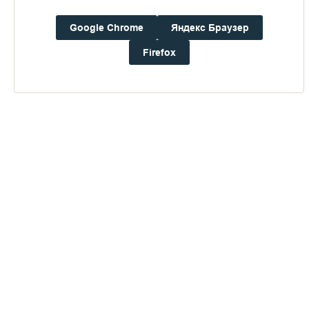
Google Chrome
Яндекс Браузер
Firefox
Пожертвования
Дом паломника
Подать записку
Время в объективе Валаама
ПЕРЕЙТИ В АЛЬБОМ