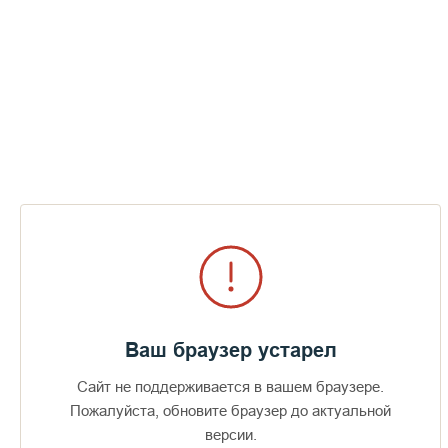
силою Креста Своего ограждал верующих от всех врагов,
видимых и невидимых на всех путях земной жизни.
В Русской Церкви это празднество соединилось с
воспоминанием Крещения Руси в 988 году.
По принятому ныне чину в
этот день до или после
Литургии совершается
малое освящение воды и
нового сбора меда, от чего
в народе праздник
называют еще Медовым
Спасом.
Такое народное название
связано с тем, что к этому
времени поспевает мёд
Ваш браузер устарел
нового сбора, который
принято приносить в храм,
Сайт не поддерживается в вашем браузере.
как явное воплощение
Пожалуйста, обновите браузер до актуальной
Божьей милости к нам
версии.
грешным. Нужно помнить,