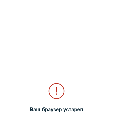
XIX века. По происхождению он румын, – рассказыв
л монашескую жизнь в Румынии, а затем отправилс
дня Иоанна. По делам афонского скита прибыл в Р
го попасть на Валаам. И святой Антипа настолько п
 на строительство афонского скита, он подвизался 
 его благоухали, были медового цвета.
Ваш браузер устарел
еподобного Антипы Валаамского