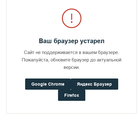
Ваш браузер устарел
Кинохроника Валаам 1931 год
Сайт не поддерживается в вашем браузере.
Пожалуйста, обновите браузер до актуальной
СМОТРЕТЬ
версии.
Google Chrome
Яндекс Браузер
Кино и фотодокументы старого
Валаама
Firefox
ПЕРЕЙТИ В АЛЬБОМ