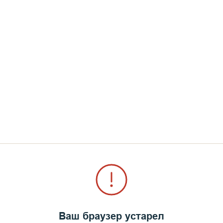
в с целью укрепиться в вере.
в (мирское имя игумена Мефодия) узнал о Валааме
донии, находился монастырь, приютивший в 1930
рь.
е человек должен остаться в роду, и ты понимаешь,
 на его место. Жребий пал на меня. Мой дедушка уд
емя, Господь открыл ему время и обстоятельства к
 моего старшего брата, и спросил: «Ты завтра будеш
.
Ваш браузер устарел