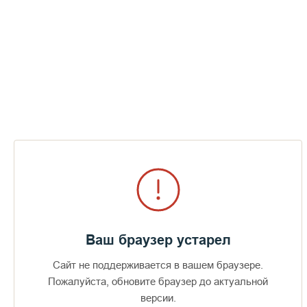
конечно здоровья и многая и благая лета!
Пожертвования
Дом паломника
Подать записку
Юбилей отца Мефодия
Ваш браузер устарел
ПЕРЕЙТИ В АЛЬБОМ
Сайт не поддерживается в вашем браузере.
Пожалуйста, обновите браузер до актуальной
версии.