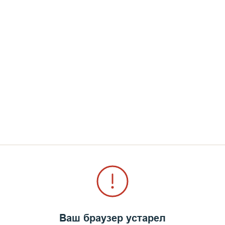
 Лк. 23:39–43; Мф. 27:39–54; Ин. 19:31–37; Мф. 27
звучит тема победы Христа над адом и смертью.
Ваш браузер устарел