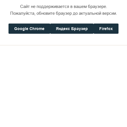
Сайт не поддерживается в вашем браузере.
Пожалуйста, обновите браузер до актуальной версии.
Google Chrome
Яндекс Браузер
Firefox
деющагося светом, яко ризою» владыка совершает
его Спасителя, а после этого – вынос плащаницы
рхимандрит Илия и три иеромонаха Савва, Игнати
х, а Игумен Панкратий с Евангелием в руках стан