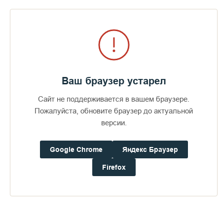
Ваш браузер устарел
Сайт не поддерживается в вашем браузере.
Пожалуйста, обновите браузер до актуальной
Рассказывает епископ Троицкий Панкратий:
«Когда я
версии.
посещал Македонию, то молился и служил панихиды на
могилах старцев, которые были выходцами со Старого
Валаама, они в середине прошлого века приехали и
Google Chrome
Яндекс Браузер
подвизались там, оставив о себе добрую память. И мне
Firefox
рассказали те предания, которые сохранились об их
высокой жизни, и в частности поведали судьбу схимонаха
Панкратия. Этот валаамец в период изгнания подвизался в
подвиге пустынножительства. Приехав в Сербию, он
поселился в уединении, на горе, расположенной рядом с
монастырем св. великомученика Никиты, около города