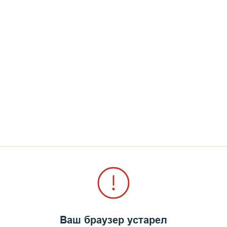
 с бабками в церкви, пож
 ходят на дискотеку, я б
йду, я пойду на дискотек
а вопросы отвечает Игумен N: «Наркомани
сцеление?»
 начинаем цикл публикаций, посвященных насущным житейс
зни.
Ваш браузер устарел